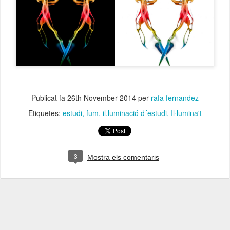
Publicat fa
26th November 2014
per
rafa fernandez
Etiquetes:
estudi
fum
il.luminació d´estudi
Il·lumina't
3
Mostra els comentaris